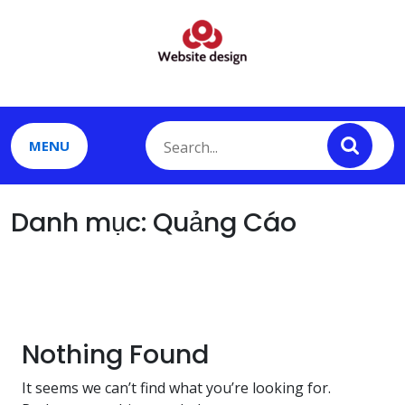
Skip
to
content
MENU
Danh mục:
Quảng Cáo
Thiết Kế Web Vinh Nghệ An
Nothing Found
It seems we can’t find what you’re looking for.