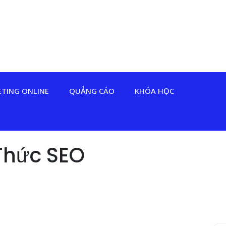
TING ONLINE
QUẢNG CÁO
KHÓA HỌC
Thức SEO